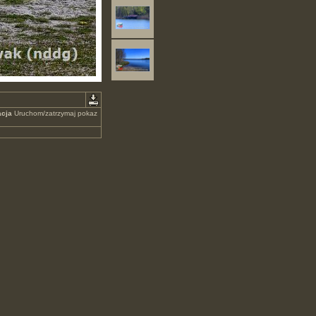
cja
Uruchom/zatrzymaj pokaz