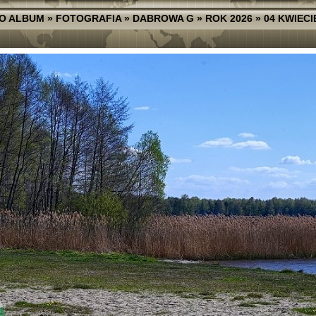
O ALBUM
»
FOTOGRAFIA
»
DABROWA G
»
ROK 2026
»
04 KWIECI