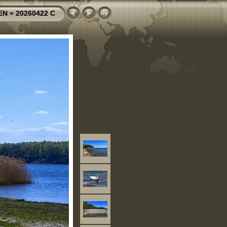
EN
»
20260422 C