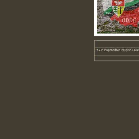
<-/->
Poprzednie zdjęcie / Nas