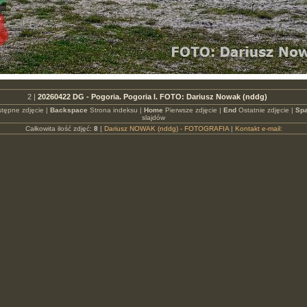
2 |
20260422 DG - Pogoria. Pogoria I. FOTO: Dariusz Nowak (nddg)
tępne zdjęcie |
Backspace
Strona indeksu |
Home
Pierwsze zdjęcie |
End
Ostatnie zdjęcie |
Spa
slajdów
Całkowita ilość zdjęć:
8
|
Dariusz NOWAK (nddg) - FOTOGRAFIA
|
Kontakt e-mail: