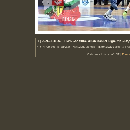
1 |
20260418 DG - HWS Centrum. Orlen Basket Liga. MKS Dąb
<-/->
Poprzednie zdjęcie / Następne zdjęcie |
Backspace
Strona ind
Całkowita ilość zdjęć:
27
|
Dari