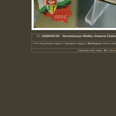
22 |
20260418 DG - Strzemieszyce Wielkie. Otwarcie Clu
<-/->
Poprzednie zdjęcie / Następne zdjęcie |
Backspace
Strona ind
Całkowita ilość zdjęć:
30
|
Dari