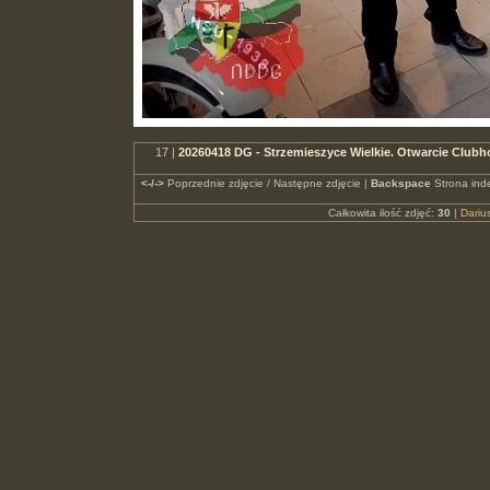
17 |
20260418 DG - Strzemieszyce Wielkie. Otwarcie Clu
<-/->
Poprzednie zdjęcie / Następne zdjęcie |
Backspace
Strona ind
Całkowita ilość zdjęć:
30
|
Dari