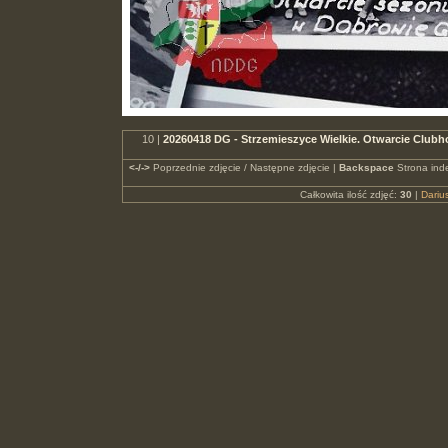
10 |
20260418 DG - Strzemieszyce Wielkie. Otwarcie Clu
<-/->
Poprzednie zdjęcie / Następne zdjęcie |
Backspace
Strona ind
Całkowita ilość zdjęć:
30
|
Dari