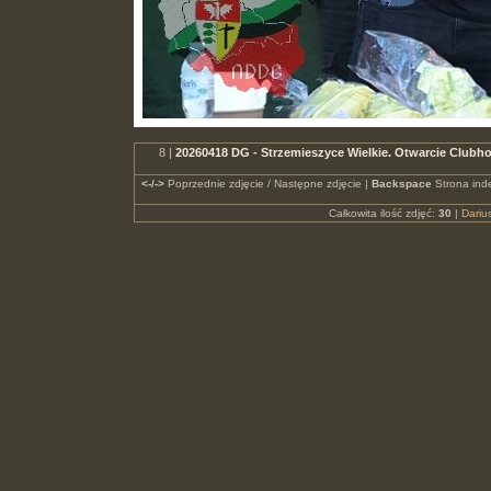
8 |
20260418 DG - Strzemieszyce Wielkie. Otwarcie Club
<-/->
Poprzednie zdjęcie / Następne zdjęcie |
Backspace
Strona ind
Całkowita ilość zdjęć:
30
|
Dari