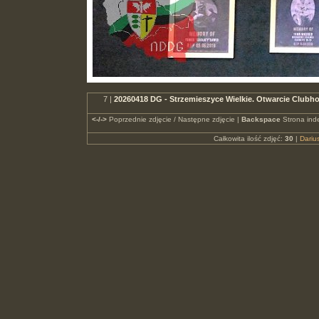
7 |
20260418 DG - Strzemieszyce Wielkie. Otwarcie Club
<-/->
Poprzednie zdjęcie / Następne zdjęcie |
Backspace
Strona ind
Całkowita ilość zdjęć:
30
|
Dari