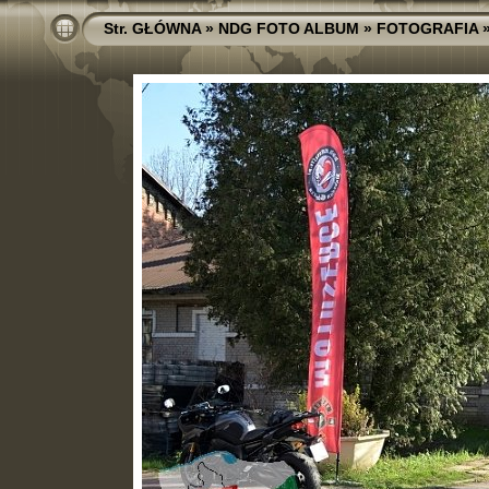
Str. GŁÓWNA
»
NDG FOTO ALBUM
»
FOTOGRAFIA