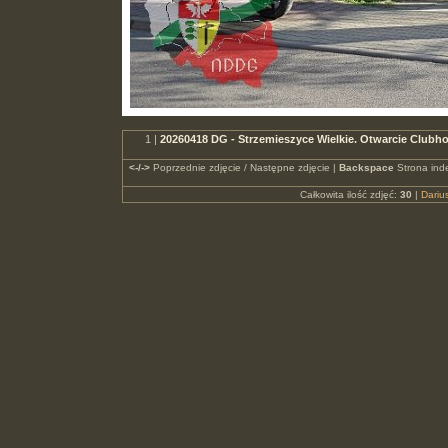
1 |
20260418 DG - Strzemieszyce Wielkie. Otwarcie Club
<-/->
Poprzednie zdjęcie / Następne zdjęcie |
Backspace
Strona ind
Całkowita ilość zdjęć:
30
|
Dari