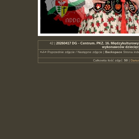
42 |
20260417 DG - Centrum. PKZ. 16. Międzykulturowy 
wykonawców dziecięc
<-/->
Poprzednie zdjęcie / Następne zdjęcie |
Backspace
Strona ind
Całkowita ilość zdjęć:
50
|
Dari