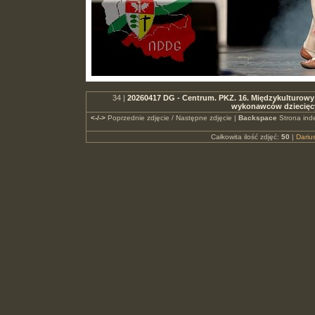
34 |
20260417 DG - Centrum. PKZ. 16. Międzykulturowy 
wykonawców dziecięc
<-/->
Poprzednie zdjęcie / Następne zdjęcie |
Backspace
Strona ind
Całkowita ilość zdjęć:
50
|
Dari