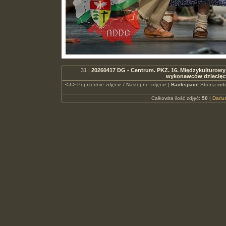
31 |
20260417 DG - Centrum. PKZ. 16. Międzykulturowy 
wykonawców dziecięc
<-/->
Poprzednie zdjęcie / Następne zdjęcie |
Backspace
Strona ind
Całkowita ilość zdjęć:
50
|
Dari