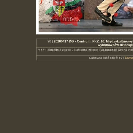
20 |
20260417 DG - Centrum. PKZ. 16. Międzykulturowy 
wykonawców dziecięc
<-/->
Poprzednie zdjęcie / Następne zdjęcie |
Backspace
Strona ind
Całkowita ilość zdjęć:
50
|
Dari