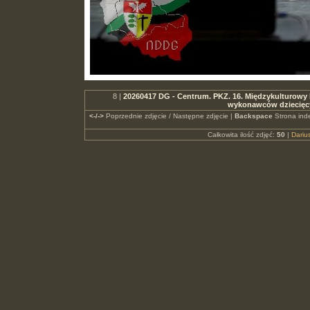
8 |
20260417 DG - Centrum. PKZ. 16. Międzykulturowy F
wykonawców dziecięc
<-/->
Poprzednie zdjęcie / Następne zdjęcie |
Backspace
Strona ind
Całkowita ilość zdjęć:
50
|
Dari