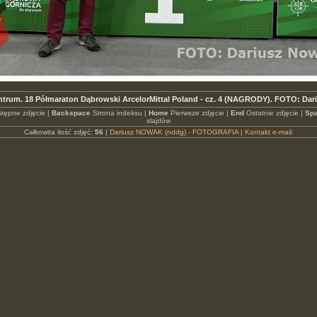
ntrum. 18 Półmaraton Dąbrowski ArcelorMittal Poland - cz. 4 (NAGRODY). FOTO: Da
tępne zdjęcie |
Backspace
Strona indeksu |
Home
Pierwsze zdjęcie |
End
Ostatnie zdjęcie |
Spa
slajdów
Całkowita ilość zdjęć:
56
|
Dariusz NOWAK (nddg) - FOTOGRAFIA
|
Kontakt e-mail: