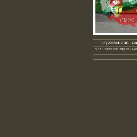
43 |
20260412 DG - Ce
<-/->
Poprzednie zdjęcie / Nas