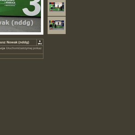
riusz Nowak (nddg)
cja
Uruchom/zatrzymaj pokaz