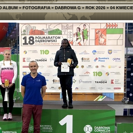
O ALBUM
»
FOTOGRAFIA
»
DABROWA G
»
ROK 2026
»
04 KWIECI