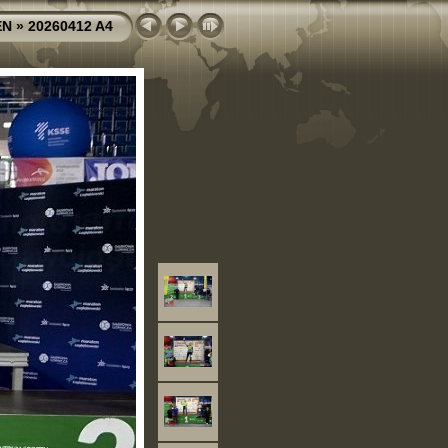
EN
»
20260412 A4