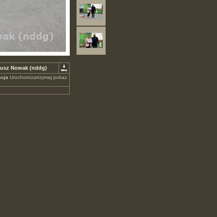
riusz Nowak (nddg)
cja
Uruchom/zatrzymaj pokaz