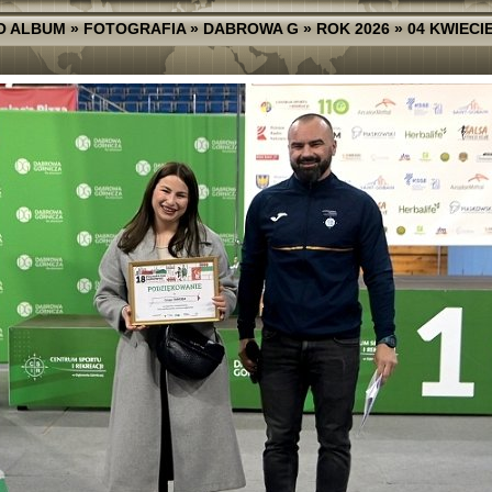
O ALBUM
»
FOTOGRAFIA
»
DABROWA G
»
ROK 2026
»
04 KWIECI