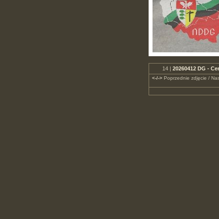
14 |
20260412 DG - Ce
<-/->
Poprzednie zdjęcie / Nas