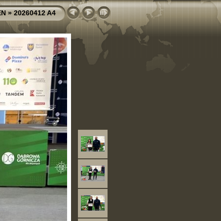
EN
»
20260412 A4