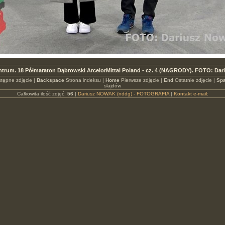
ntrum. 18 Półmaraton Dąbrowski ArcelorMittal Poland - cz. 4 (NAGRODY). FOTO: Da
tępne zdjęcie |
Backspace
Strona indeksu |
Home
Pierwsze zdjęcie |
End
Ostatnie zdjęcie |
Spa
slajdów
Całkowita ilość zdjęć:
56
|
Dariusz NOWAK (nddg) - FOTOGRAFIA
|
Kontakt e-mail: