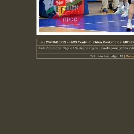
37 |
20260410 DG - HWS Centrum. Orlen Basket Liga. MKS 
<-/->
Poprzednie zdjęcie / Następne zdjęcie |
Backspace
Strona ind
Całkowita ilość zdjęć:
40
|
Dari