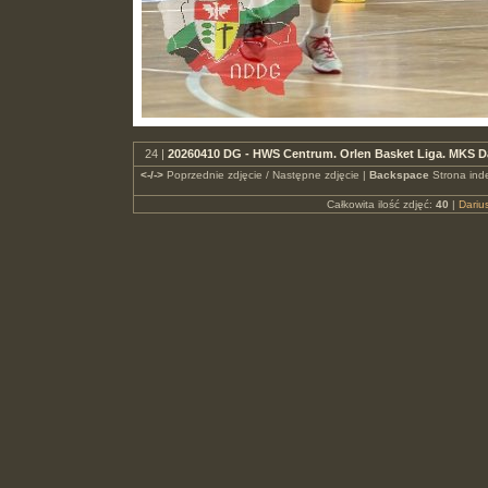
24 |
20260410 DG - HWS Centrum. Orlen Basket Liga. MKS 
<-/->
Poprzednie zdjęcie / Następne zdjęcie |
Backspace
Strona ind
Całkowita ilość zdjęć:
40
|
Dari