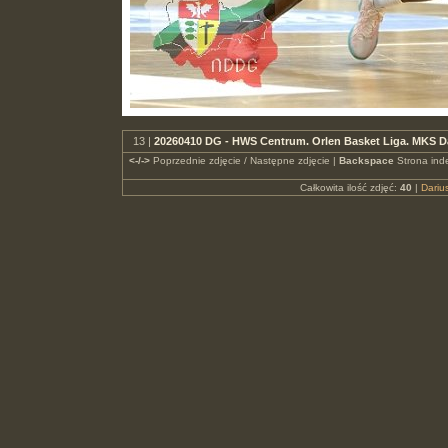
13 |
20260410 DG - HWS Centrum. Orlen Basket Liga. MKS 
<-/->
Poprzednie zdjęcie / Następne zdjęcie |
Backspace
Strona ind
Całkowita ilość zdjęć:
40
|
Dari