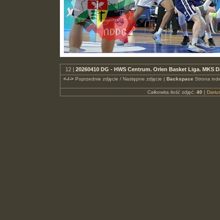
12 |
20260410 DG - HWS Centrum. Orlen Basket Liga. MKS 
<-/->
Poprzednie zdjęcie / Następne zdjęcie |
Backspace
Strona ind
Całkowita ilość zdjęć:
40
|
Dari