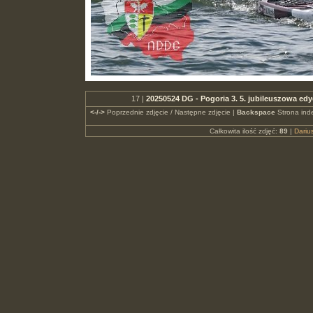
17 |
20250524 DG - Pogoria 3. 5. jubileuszowa 
<-/->
Poprzednie zdjęcie / Następne zdjęcie |
Backspace
Strona ind
Całkowita ilość zdjęć:
89
|
Dari