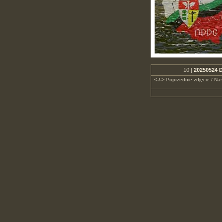
10 |
20250524 D
<-/->
Poprzednie zdjęcie / Nas