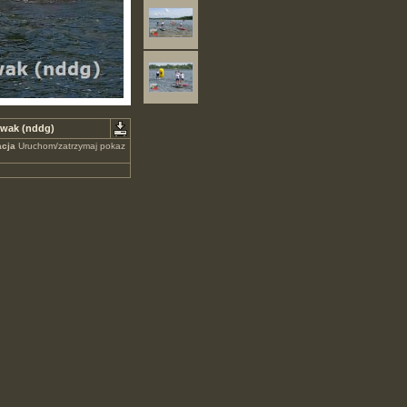
owak (nddg)
cja
Uruchom/zatrzymaj pokaz