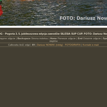
G - Pogoria 3. 5. jubileuszowa edycja zawodów SILESIA SUP CUP. FOTO: Dariusz N
tępne zdjęcie |
Backspace
Strona indeksu |
Home
Pierwsze zdjęcie |
End
Ostatnie zdjęcie |
Spa
slajdów
Całkowita ilość zdjęć:
89
|
Dariusz NOWAK (nddg) - FOTOGRAFIA
|
Kontakt e-mail: