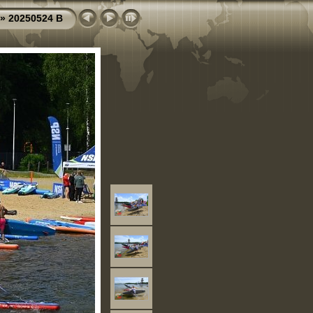
»
20250524 B