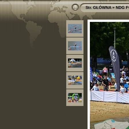
Str. GŁÓWNA
»
NDG F