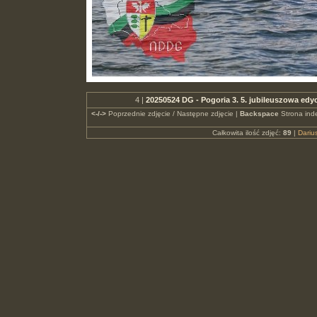
4 |
20250524 DG - Pogoria 3. 5. jubileuszowa e
<-/->
Poprzednie zdjęcie / Następne zdjęcie |
Backspace
Strona ind
Całkowita ilość zdjęć:
89
|
Dari