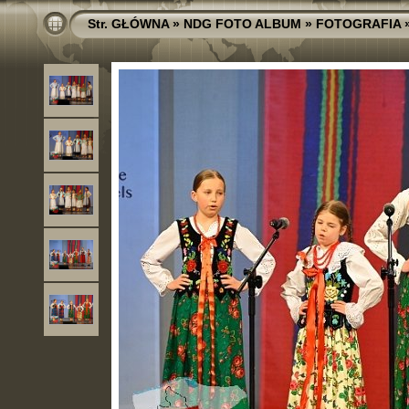
Str. GŁÓWNA
»
NDG FOTO ALBUM
»
FOTOGRAFIA