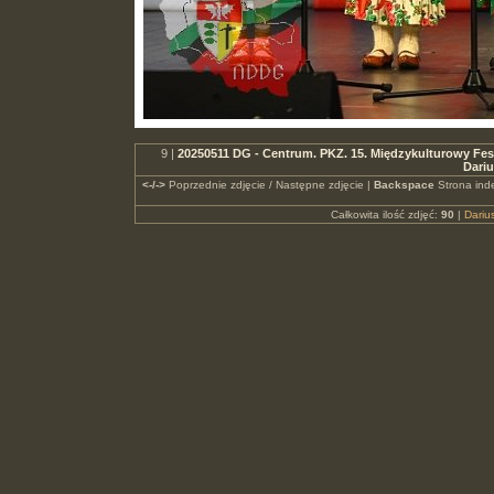
9 |
20250511 DG - Centrum. PKZ. 15. Międzykulturowy Fest
Dari
<-/->
Poprzednie zdjęcie / Następne zdjęcie |
Backspace
Strona ind
Całkowita ilość zdjęć:
90
|
Dari