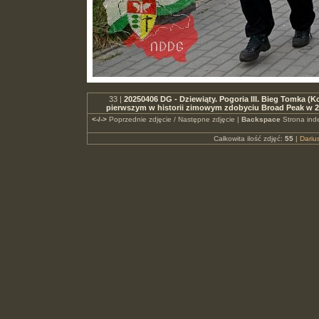
33 |
20250406 DG - Dziewiąty. Pogoria III. Bieg Tomka (Ko
pierwszym w historii zimowym zdobyciu Broad Peak w 
<-/->
Poprzednie zdjęcie / Następne zdjęcie |
Backspace
Strona ind
Całkowita ilość zdjęć:
55
|
Dari