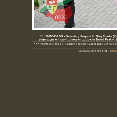
28 |
20250406 DG - Dziewiąty. Pogoria III. Bieg Tomka (Ko
pierwszym w historii zimowym zdobyciu Broad Peak w 
<-/->
Poprzednie zdjęcie / Następne zdjęcie |
Backspace
Strona ind
Całkowita ilość zdjęć:
55
|
Dari