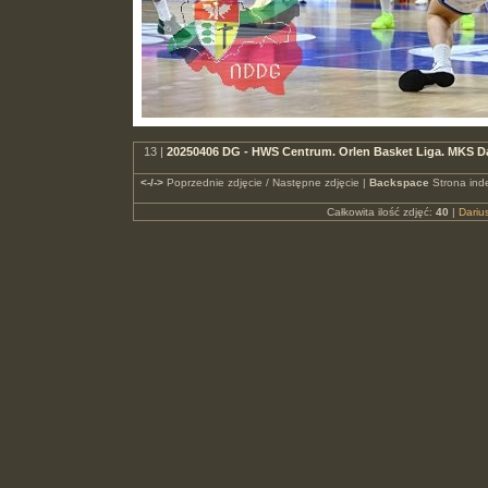
13 |
20250406 DG - HWS Centrum. Orlen Basket Liga. MKS D
<-/->
Poprzednie zdjęcie / Następne zdjęcie |
Backspace
Strona ind
Całkowita ilość zdjęć:
40
|
Dari