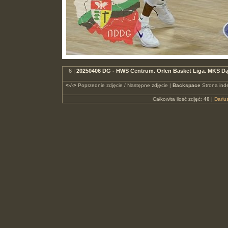
6 |
20250406 DG - HWS Centrum. Orlen Basket Liga. MKS Dą
<-/->
Poprzednie zdjęcie / Następne zdjęcie |
Backspace
Strona ind
Całkowita ilość zdjęć:
40
|
Dari