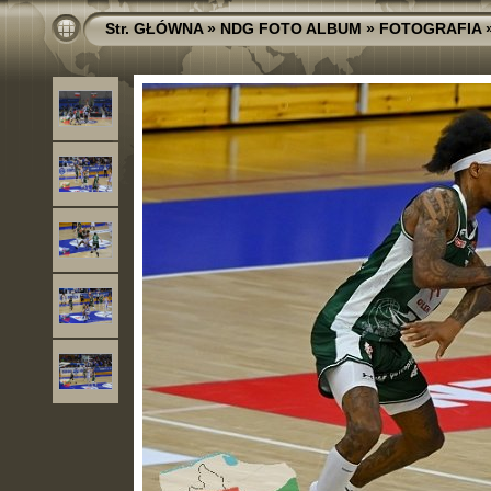
Str. GŁÓWNA
»
NDG FOTO ALBUM
»
FOTOGRAFIA