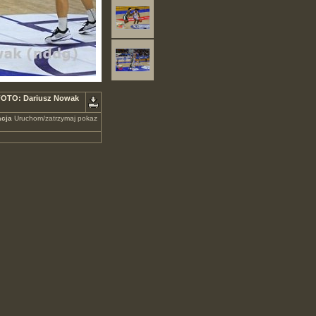
 FOTO: Dariusz Nowak
cja
Uruchom/zatrzymaj pokaz