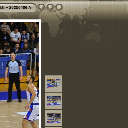
EN
»
20250406 A