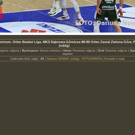
ntrum. Orlen Basket Liga. MKS Dąbrowa Górnicza 88-89 Orlen Zastal Zielona Góra.
(nddg)
tępne zdjęcie |
Backspace
Strona indeksu |
Home
Pierwsze zdjęcie |
End
Ostatnie zdjęcie |
Spa
slajdów
Całkowita ilość zdjęć:
40
|
Dariusz NOWAK (nddg) - FOTOGRAFIA
|
Kontakt e-mail: