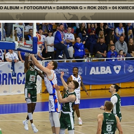
O ALBUM
»
FOTOGRAFIA
»
DABROWA G
»
ROK 2025
»
04 KWIECI