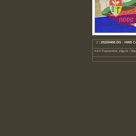
2 |
20250406 DG - HWS Ce
<-/->
Poprzednie zdjęcie / Nas