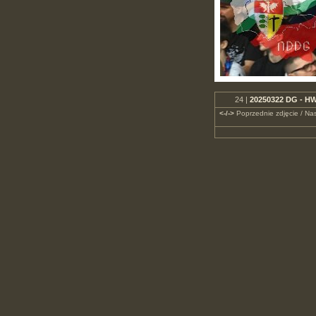
24 |
20250322 DG - HW
<-/->
Poprzednie zdjęcie / Nas