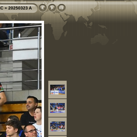
EC
»
20250323 A