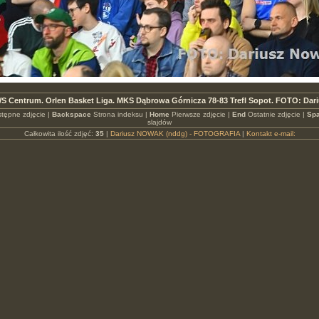
S Centrum. Orlen Basket Liga. MKS Dąbrowa Górnicza 78-83 Trefl Sopot. FOTO: Dar
tępne zdjęcie |
Backspace
Strona indeksu |
Home
Pierwsze zdjęcie |
End
Ostatnie zdjęcie |
Spa
slajdów
Całkowita ilość zdjęć:
35
|
Dariusz NOWAK (nddg) - FOTOGRAFIA
|
Kontakt e-mail: