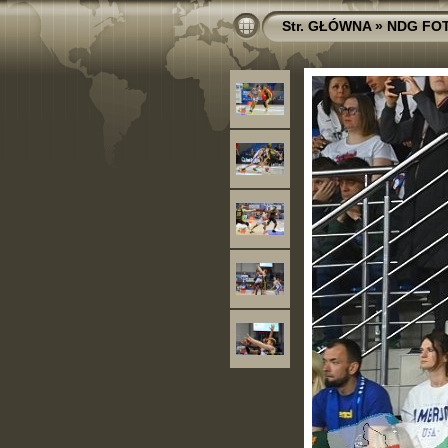
Str. GŁÓWNA
»
NDG FO