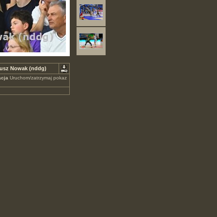
iusz Nowak (nddg)
cja
Uruchom/zatrzymaj pokaz