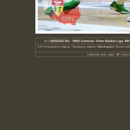
20 |
20250322 DG - HWS Centrum. Orlen Basket Liga. MK
<-/->
Poprzednie zdjęcie / Następne zdjęcie |
Backspace
Strona ind
Całkowita ilość zdjęć:
35
|
Dari