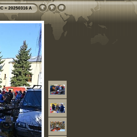
EC
»
20250316 A