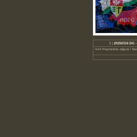
2 |
20250316 DG -
<-/->
Poprzednie zdjęcie / Nas