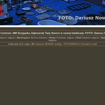
 Centrum. MM Sztygarka. Dąbrowski Targ Staroci w nowej lokalizacji. FOTO: Dariusz
tępne zdjęcie |
Backspace
Strona indeksu |
Home
Pierwsze zdjęcie |
End
Ostatnie zdjęcie |
Spa
slajdów
Całkowita ilość zdjęć:
20
|
Dariusz NOWAK (nddg) - FOTOGRAFIA
|
Kontakt e-mail: