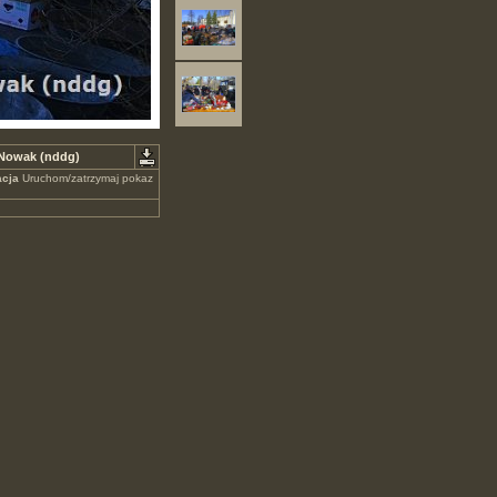
 Nowak (nddg)
cja
Uruchom/zatrzymaj pokaz