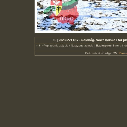
16 |
20250221 DG - Gołonóg. Nowe boisko i tor p
<-/->
Poprzednie zdjęcie / Następne zdjęcie |
Backspace
Strona ind
Całkowita ilość zdjęć:
25
|
Dari