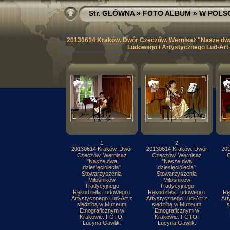
Str. GŁÓWNA
»
FOTO ALBUM
»
W POLS
20130614 Kraków. Dwór Czeczów. Wernisaż "Nasze dwa 
Ludowego i Artystycznego Lud-Art
1
2
20130614 Kraków. Dwór
20130614 Kraków. Dwór
201
Czeczów. Wernisaż
Czeczów. Wernisaż
C
"Nasze dwa
"Nasze dwa
dziesięciolecia"
dziesięciolecia"
Stowarzyszenia
Stowarzyszenia
Miłośników
Miłośników
Tradycyjnego
Tradycyjnego
Rękodzieła Ludowego i
Rękodzieła Ludowego i
Rę
Artystycznego Lud-Art z
Artystycznego Lud-Art z
Art
siedzibą w Muzeum
siedzibą w Muzeum
s
Etnograficznym w
Etnograficznym w
Krakowie. FOTO:
Krakowie. FOTO:
Lucyna Gawlik.
Lucyna Gawlik.