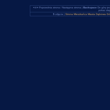
<-/->
Poprzednia strona / Następna strona |
Backspace
Do góry je
pokaz sla
5
zdjęcia |
Strona Mieszkańca Miasta Dąbrowa Gó