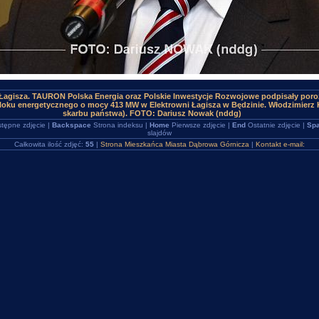
 Łagisza. TAURON Polska Energia oraz Polskie Inwestycje Rozwojowe podpisały por
oku energetycznego o mocy 413 MW w Elektrowni Łagisza w Będzinie. Włodzimierz 
skarbu państwa). FOTO: Dariusz Nowak (nddg)
tępne zdjęcie |
Backspace
Strona indeksu |
Home
Pierwsze zdjęcie |
End
Ostatnie zdjęcie |
Spa
slajdów
Całkowita ilość zdjęć:
55
|
Strona Mieszkańca Miasta Dąbrowa Górnicza
|
Kontakt e-mail: