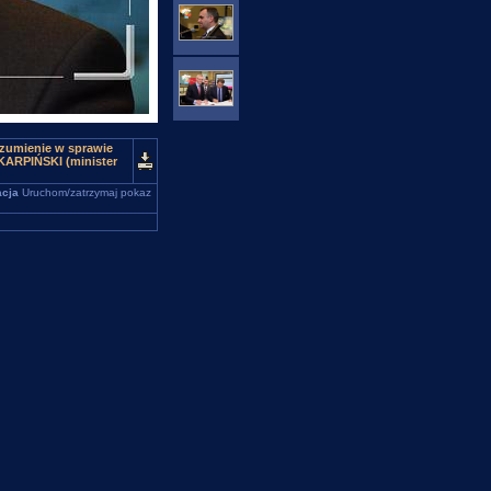
ozumienie w sprawie
KARPIŃSKI (minister
cja
Uruchom/zatrzymaj pokaz