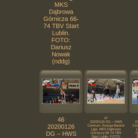
MKS
Dąbrowa
Górnicza 66-
74 TBV Start
Lublin.
FOTO:
Dariusz
Nowak
(nddg)
46
47
20200126 DG – HWS
2
20200126
Centrum. Energa Basket
Cen
Liga. MKS Dąbrowa
L
DG – HWS
Górnicza 66-74 TBV
G
Start Lublin. FOTO:
S