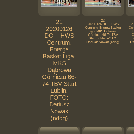
21
22
20200126 DG – HWS
2
20200126
Centrum. Energa Basket
Cen
Liga. MKS Dąbrowa
L
DG – HWS
Górnicza 66-74 TBV
G
Start Lublin. FOTO:
S
Centrum.
Dariusz Nowak (nddg)
Da
Energa
Basket Liga.
MKS
Dąbrowa
Górnicza 66-
74 TBV Start
Lublin.
FOTO:
Dariusz
Nowak
(nddg)