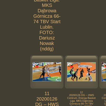
MKS
Dąbrowa
Górnicza 66-
74 TBV Start
Lublin.
FOTO:
Dariusz
Nowak
(nddg)
11
12
20200126 DG – HWS
2
20200126
Centrum. Energa Basket
Cen
Liga. MKS Dąbrowa
L
DG – HWS
Górnicza 66-74 TBV
G