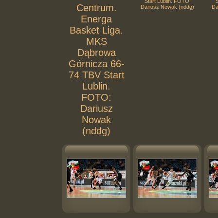
Start Lublin. FOTO:
S
Centrum.
Dariusz Nowak (nddg)
Da
Energa
Basket Liga.
MKS
Dąbrowa
Górnicza 66-
74 TBV Start
Lublin.
FOTO:
Dariusz
Nowak
(nddg)