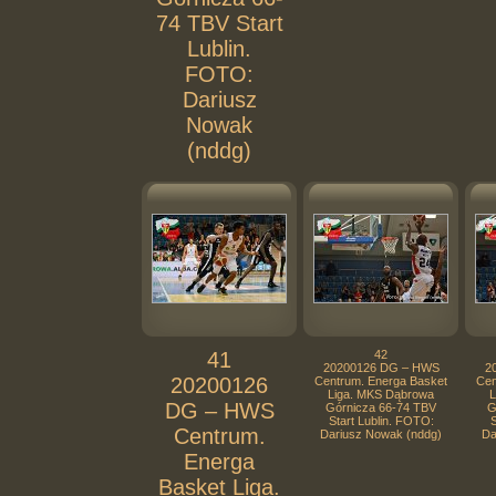
74 TBV Start
Lublin.
FOTO:
Dariusz
Nowak
(nddg)
41
42
20200126 DG – HWS
2
20200126
Centrum. Energa Basket
Cen
Liga. MKS Dąbrowa
L
DG – HWS
Górnicza 66-74 TBV
G
Start Lublin. FOTO:
S
Centrum.
Dariusz Nowak (nddg)
Da
Energa
Basket Liga.