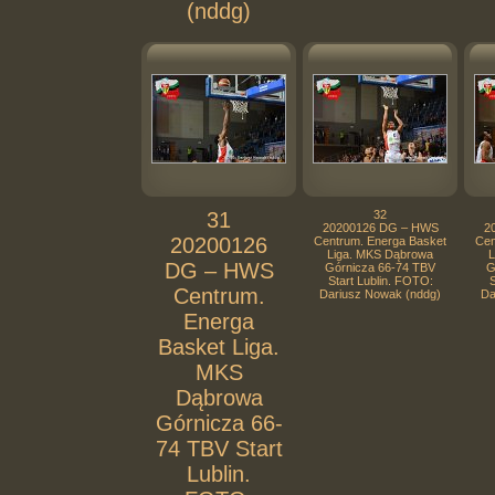
(nddg)
31
32
20200126 DG – HWS
2
20200126
Centrum. Energa Basket
Cen
Liga. MKS Dąbrowa
L
DG – HWS
Górnicza 66-74 TBV
G
Start Lublin. FOTO:
S
Centrum.
Dariusz Nowak (nddg)
Da
Energa
Basket Liga.
MKS
Dąbrowa
Górnicza 66-
74 TBV Start
Lublin.