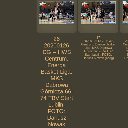
26
27
20200126 DG – HWS
2
20200126
Centrum. Energa Basket
Cen
Liga. MKS Dąbrowa
L
DG – HWS
Górnicza 66-74 TBV
G
Start Lublin. FOTO:
S
Centrum.
Dariusz Nowak (nddg)
Da
Energa
Basket Liga.
MKS
Dąbrowa
Górnicza 66-
74 TBV Start
Lublin.
FOTO:
Dariusz
Nowak