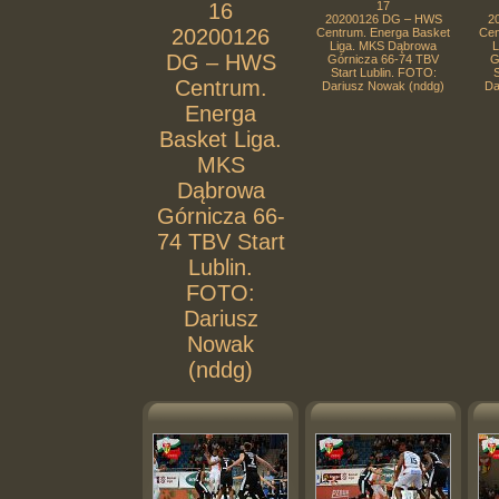
16
17
20200126 DG – HWS
2
20200126
Centrum. Energa Basket
Cen
Liga. MKS Dąbrowa
L
DG – HWS
Górnicza 66-74 TBV
G
Start Lublin. FOTO:
S
Centrum.
Dariusz Nowak (nddg)
Da
Energa
Basket Liga.
MKS
Dąbrowa
Górnicza 66-
74 TBV Start
Lublin.
FOTO:
Dariusz
Nowak
(nddg)