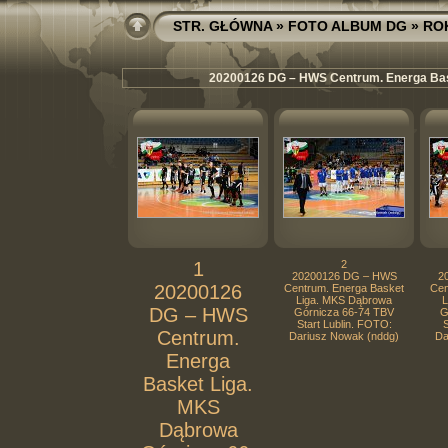
STR. GŁÓWNA
»
FOTO ALBUM DG
»
RO
20200126 DG – HWS Centrum. Energa Bask
1
2
20200126 DG – HWS
2
20200126
Centrum. Energa Basket
Cen
Liga. MKS Dąbrowa
L
DG – HWS
Górnicza 66-74 TBV
G
Start Lublin. FOTO:
S
Centrum.
Dariusz Nowak (nddg)
Da
Energa
Basket Liga.
MKS
Dąbrowa