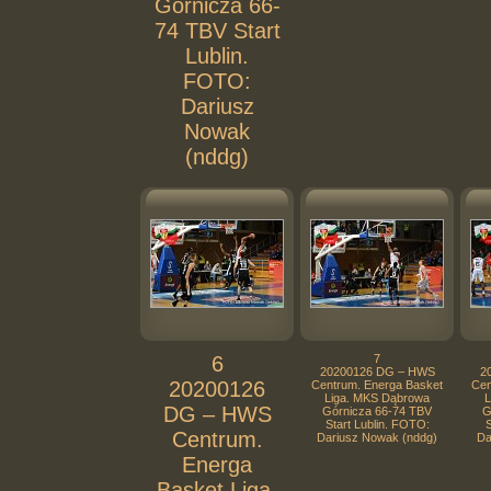
Górnicza 66-
74 TBV Start
Lublin.
FOTO:
Dariusz
Nowak
(nddg)
6
7
20200126 DG – HWS
2
20200126
Centrum. Energa Basket
Cen
Liga. MKS Dąbrowa
L
DG – HWS
Górnicza 66-74 TBV
G
Start Lublin. FOTO:
S
Centrum.
Dariusz Nowak (nddg)
Da
Energa
Basket Liga.