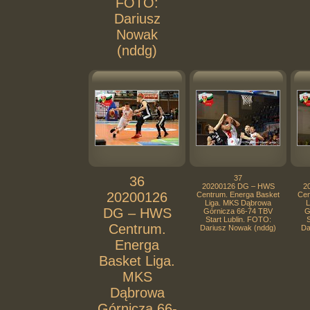
FOTO:
Dariusz
Nowak
(nddg)
36
37
20200126 DG – HWS
2
20200126
Centrum. Energa Basket
Cen
Liga. MKS Dąbrowa
L
DG – HWS
Górnicza 66-74 TBV
G
Start Lublin. FOTO:
S
Centrum.
Dariusz Nowak (nddg)
Da
Energa
Basket Liga.
MKS
Dąbrowa
Górnicza 66-