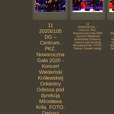
11
12
20200105 DG –
20200105
Centrum. PKZ.
Noworoczna Gala 2020
No
DG –
- Koncert Wiedeński
-
Królewskiej Orkiestry
Kr
Centrum.
Odessa pod dyrekcją
O
Mirosława Krila. FOTO:
Mi
PKZ.
Dariusz Nowak (nddg)
Da
Noworoczna
Gala 2020 -
Koncert
Wiedeński
Królewskiej
Orkiestry
Odessa pod
dyrekcją
Mirosława
Krila. FOTO:
Dariusz