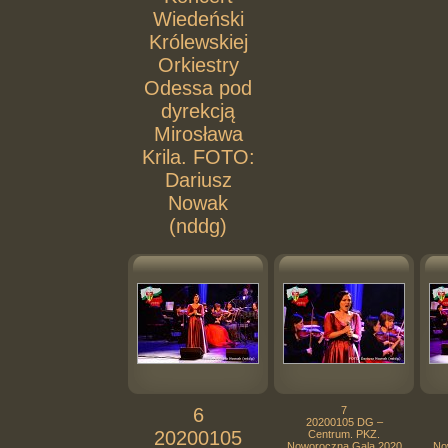
Wiedeński
Królewskiej
Orkiestry
Odessa pod
dyrekcją
Mirosława
Krila. FOTO:
Dariusz
Nowak
(nddg)
6
7
20200105 DG –
20200105
Centrum. PKZ.
Noworoczna Gala 2020
No