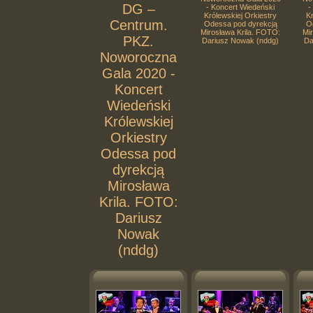
DG –
- Koncert Wiedeński
-
Królewskiej Orkiestry
Kr
Centrum.
Odessa pod dyrekcją
O
Mirosława Krila. FOTO:
Mi
PKZ.
Dariusz Nowak (nddg)
Da
Noworoczna
Gala 2020 -
Koncert
Wiedeński
Królewskiej
Orkiestry
Odessa pod
dyrekcją
Mirosława
Krila. FOTO:
Dariusz
Nowak
(nddg)