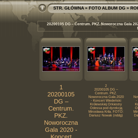
STR. GŁÓWNA
»
FOTO ALBUM DG
»
RO
20200105 DG – Centrum. PKZ. Noworoczna Gala 2020
1
2
20200105 DG –
20200105
Centrum. PKZ.
Noworoczna Gala 2020
No
DG –
- Koncert Wiedeński
-
Królewskiej Orkiestry
Kr
Centrum.
Odessa pod dyrekcją
O
Mirosława Krila. FOTO:
Mi
PKZ.
Dariusz Nowak (nddg)
Da
Noworoczna
Gala 2020 -
Koncert