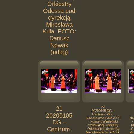
Orkiestry
Odessa pod
dyrekcją
Mirosława
Krila. FOTO:
Dariusz
Nowak
(nddg)
21
22
20200105 DG –
20200105
Centrum. PKZ.
Noworoczna Gala 2020
No
DG –
- Koncert Wiedeński
-
Królewskiej Orkiestry
Kr
Centrum.
Odessa pod dyrekcją
O
Mirosława Krila. FOTO:
Mi