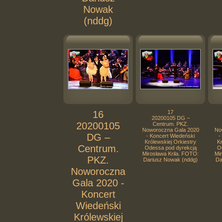
Nowak
(nddg)
16
17
20200105 DG –
20200105
Centrum. PKZ.
Noworoczna Gala 2020
No
DG –
- Koncert Wiedeński
-
Królewskiej Orkiestry
Kr
Centrum.
Odessa pod dyrekcją
O
Mirosława Krila. FOTO:
Mi
PKZ.
Dariusz Nowak (nddg)
Da
Noworoczna
Gala 2020 -
Koncert
Wiedeński
Królewskiej