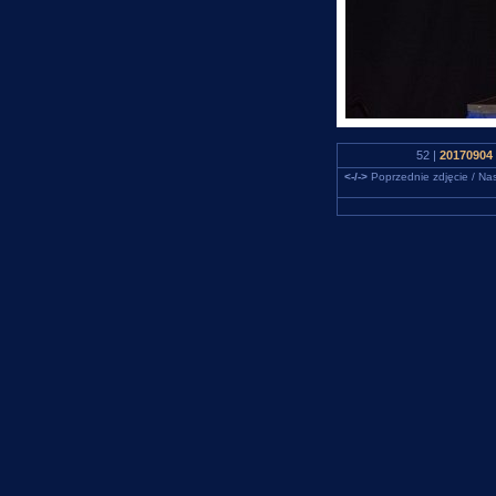
52 |
20170904 
<-/->
Poprzednie zdjęcie / Nas