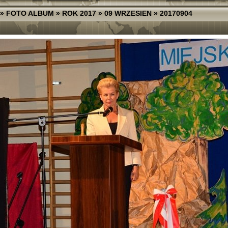
»
FOTO ALBUM
»
ROK 2017
»
09 WRZESIEN
»
20170904