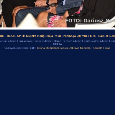
DG - Reden. SP 20. Miejska Inauguracja Roku Szkolnego 2017/18. FOTO: Dariusz No
tępne zdjęcie |
Backspace
Strona indeksu |
Home
Pierwsze zdjęcie |
End
Ostatnie zdjęcie |
Spa
slajdów
Całkowita ilość zdjęć:
159
|
Strona Mieszkańca Miasta Dąbrowa Górnicza
|
Kontakt e-mail: