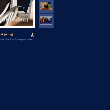
wak (nddg)
cja
Uruchom/zatrzymaj pokaz