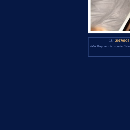
18 |
20170904 
<-/->
Poprzednie zdjęcie / Nas