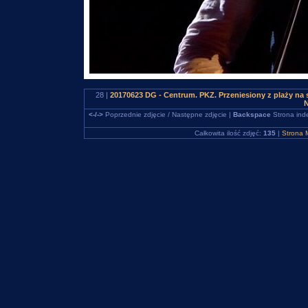
28 |
20170623 DG - Centrum. PKZ. Przeniesiony z plaży na
N
<-/->
Poprzednie zdjęcie / Następne zdjęcie |
Backspace
Strona ind
Całkowita ilość zdjęć:
135
|
Strona 