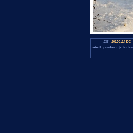
235 |
20170114 DG 
<-/->
Poprzednie zdjęcie / Nas