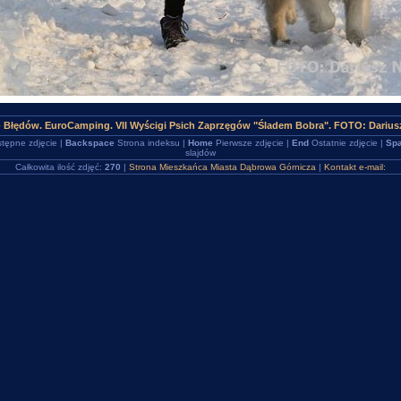
- Błędów. EuroCamping. VII Wyścigi Psich Zaprzęgów "Śladem Bobra". FOTO: Dariu
tępne zdjęcie |
Backspace
Strona indeksu |
Home
Pierwsze zdjęcie |
End
Ostatnie zdjęcie |
Spa
slajdów
Całkowita ilość zdjęć:
270
|
Strona Mieszkańca Miasta Dąbrowa Górnicza
|
Kontakt e-mail: