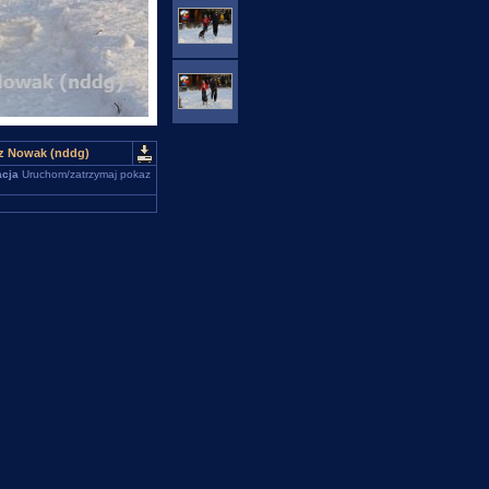
sz Nowak (nddg)
cja
Uruchom/zatrzymaj pokaz