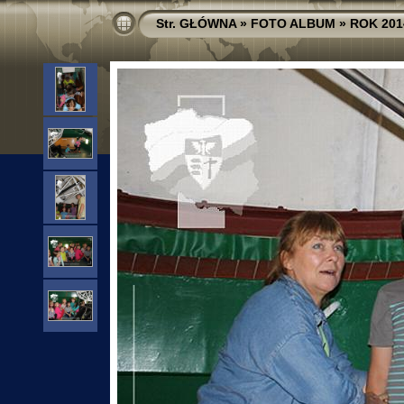
Str. GŁÓWNA
»
FOTO ALBUM
»
ROK 201