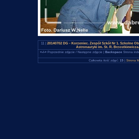
11 |
20140702 DG - Korzeniec. Zespół Szkół Nr 1. Szkolne 
Astronautyki im. St. R. Brzostkiewicz
<-/->
Poprzednie zdjęcie / Następne zdjęcie |
Backspace
Strona ind
Całkowita ilość zdjęć:
15
|
Strona M