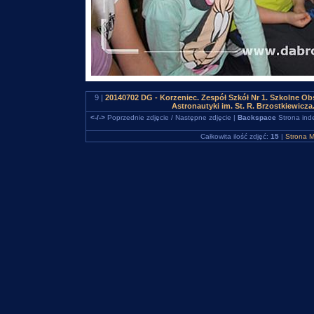
9 |
20140702 DG - Korzeniec. Zespół Szkół Nr 1. Szkolne O
Astronautyki im. St. R. Brzostkiewicz
<-/->
Poprzednie zdjęcie / Następne zdjęcie |
Backspace
Strona ind
Całkowita ilość zdjęć:
15
|
Strona M