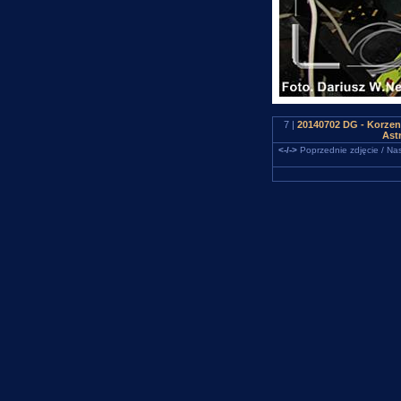
7 |
20140702 DG - Korzen
Ast
<-/->
Poprzednie zdjęcie / Nas