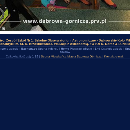
iec. Zespół Szkół Nr 1. Szkolne Obserwatorium Astronomiczne - Dąbrowskie Koło Mi
ronautyki im. St. R. Brzostkiewicza. Wakacje z Astronomią. FOTO: K. Doroz & D. Nelle
tępne zdjęcie |
Backspace
Strona indeksu |
Home
Pierwsze zdjęcie |
End
Ostatnie zdjęcie |
Spa
slajdów
Całkowita ilość zdjęć:
15
|
Strona Mieszkańca Miasta Dąbrowa Górnicza
|
Kontakt e-mail: