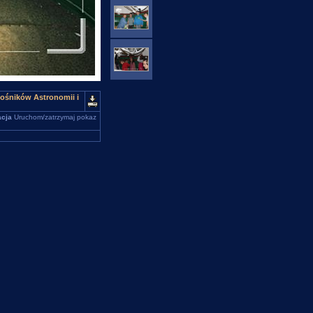
łośników Astronomii i
cja
Uruchom/zatrzymaj pokaz