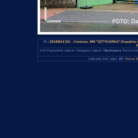
45 |
20140614 DG - Centrum. MM "SZTYGARKA".Kopalnia ćwi
N
<-/->
Poprzednie zdjęcie / Następne zdjęcie |
Backspace
Strona ind
Całkowita ilość zdjęć:
45
|
Strona M