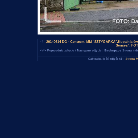
44 |
20140614 DG - Centrum. MM "SZTYGARKA".Kopalnia ćwicz
Senses/'. FO
<-/->
Poprzednie zdjęcie / Następne zdjęcie |
Backspace
Strona ind
Całkowita ilość zdjęć:
45
|
Strona M