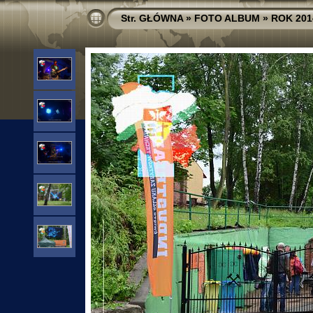
Str. GŁÓWNA
»
FOTO ALBUM
»
ROK 201