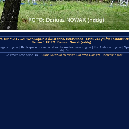
m. MM "SZTYGARKA".Kopalnia ćwiczebna. Industriada - Szlak Zabytków Techniki '20
Senses/'. FOTO: Dariusz Nowak (nddg)
tępne zdjęcie |
Backspace
Strona indeksu |
Home
Pierwsze zdjęcie |
End
Ostatnie zdjęcie |
Spa
slajdów
Całkowita ilość zdjęć:
45
|
Strona Mieszkańca Miasta Dąbrowa Górnicza
|
Kontakt e-mail: