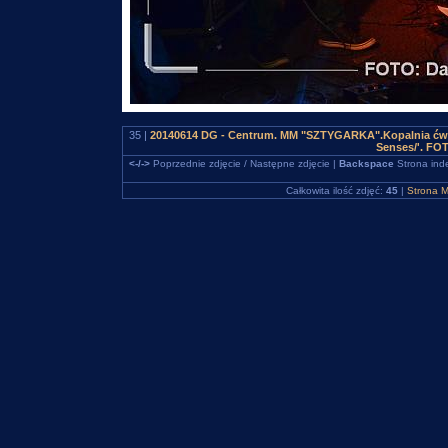
35 |
20140614 DG - Centrum. MM "SZTYGARKA".Kopalnia ćwicz
Senses/'. FO
<-/->
Poprzednie zdjęcie / Następne zdjęcie |
Backspace
Strona ind
Całkowita ilość zdjęć:
45
|
Strona M