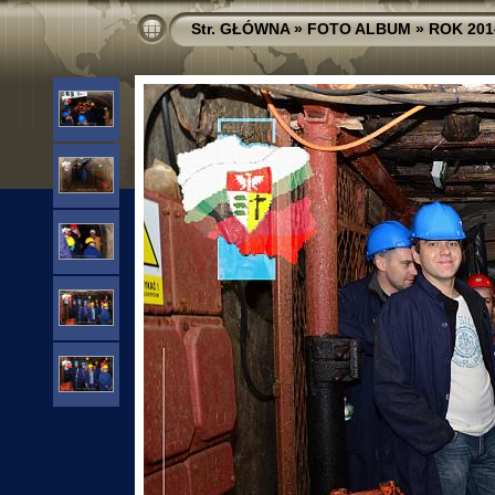
Str. GŁÓWNA
»
FOTO ALBUM
»
ROK 201