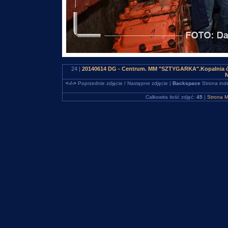
24 |
20140614 DG - Centrum. MM "SZTYGARKA".Kopalnia ćwi
N
<-/->
Poprzednie zdjęcie / Następne zdjęcie |
Backspace
Strona ind
Całkowita ilość zdjęć:
45
|
Strona M