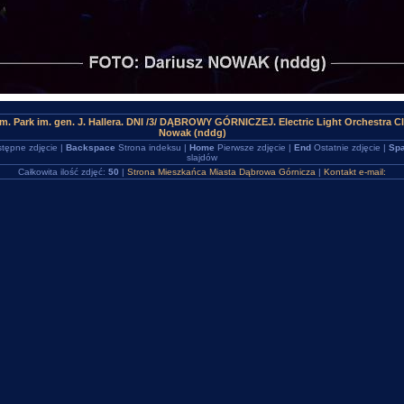
. Park im. gen. J. Hallera. DNI /3/ DĄBROWY GÓRNICZEJ. Electric Light Orchestra C
Nowak (nddg)
tępne zdjęcie |
Backspace
Strona indeksu |
Home
Pierwsze zdjęcie |
End
Ostatnie zdjęcie |
Spa
slajdów
Całkowita ilość zdjęć:
50
|
Strona Mieszkańca Miasta Dąbrowa Górnicza
|
Kontakt e-mail: