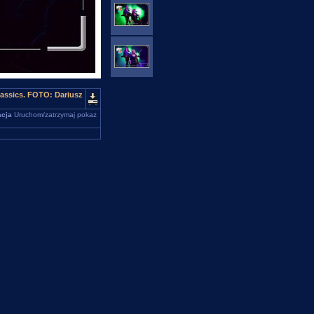
lassics. FOTO: Dariusz
cja
Uruchom/zatrzymaj pokaz