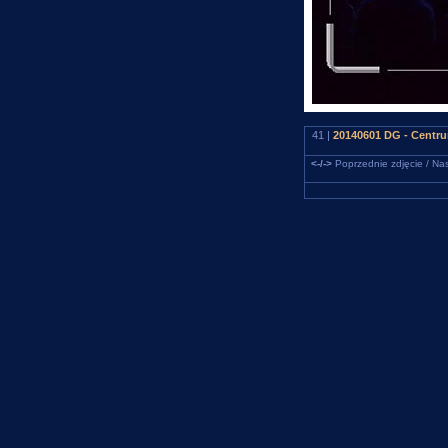
41 |
20140601 DG - Centrum
<-/->
Poprzednie zdjęcie / Nas