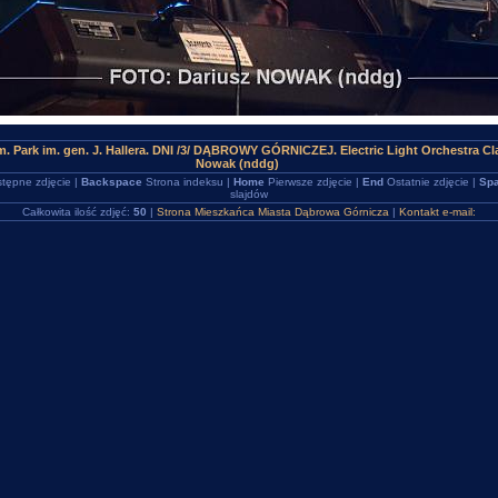
. Park im. gen. J. Hallera. DNI /3/ DĄBROWY GÓRNICZEJ. Electric Light Orchestra Cl
Nowak (nddg)
tępne zdjęcie |
Backspace
Strona indeksu |
Home
Pierwsze zdjęcie |
End
Ostatnie zdjęcie |
Spa
slajdów
Całkowita ilość zdjęć:
50
|
Strona Mieszkańca Miasta Dąbrowa Górnicza
|
Kontakt e-mail: