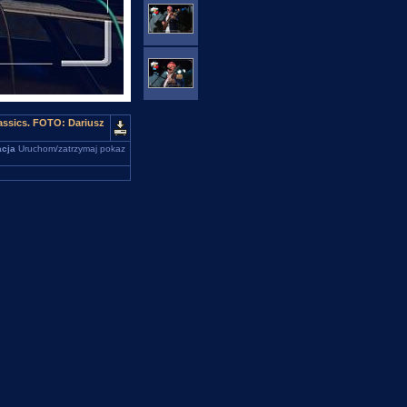
assics. FOTO: Dariusz
cja
Uruchom/zatrzymaj pokaz