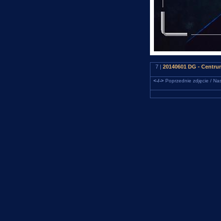
7 |
20140601 DG - Centrum
<-/->
Poprzednie zdjęcie / Nas